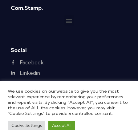
Com.Stamp.
Social
Facebook
Linkedin
We use cookies on our website to give you the most
relevant experience by remembering your preferences
and repeat visits. By clicking “Accept All”, you consent to
@2021 COM.STAMP. SRL – AREA INDUSTRIALE
the use of ALL the cookies. However, you may visit
83038 MONTEMILETTO (AV) – P. IVA
"Cookie Settings" to provide a controlled consent.
IT02011700644 –
PRIVACY POLICY
– CREDITS
MADE IT
–
Cookie Settings
Accept All