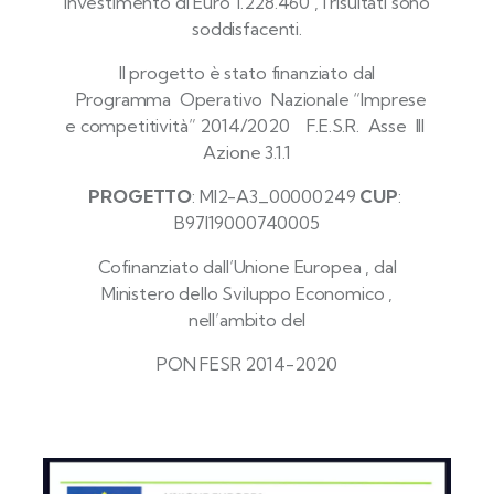
investimento di Euro 1.228.460 , i risultati sono
soddisfacenti.
Il progetto è stato finanziato dal
Programma Operativo Nazionale “Imprese
e competitività” 2014/2020 F.E.S.R. Asse III
Azione 3.1.1
PROGETTO
: MI2-A3_00000249
CUP
:
B97I19000740005
Cofinanziato dall’Unione Europea , dal
Ministero dello Sviluppo Economico ,
nell’ambito del
PON FESR 2014-2020